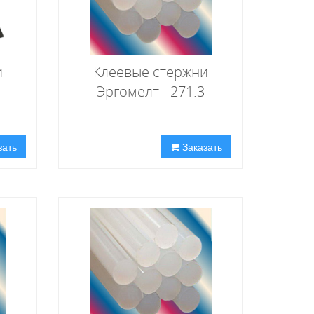
и
Клеевые стержни
Эргомелт - 271.3
зать
Заказать