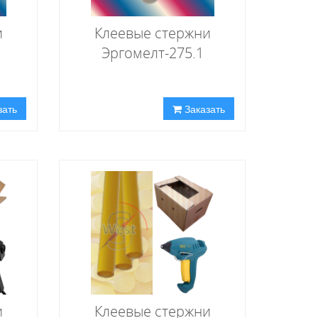
и
Клеевые стержни
Эргомелт-275.1
зать
Заказать
и
Клеевые стержни