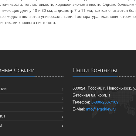
стойчивости, теплостойкости, хорошей экономичности. Однако большим 
 имеющие длину 10 и 30 см, а диаметр 7 и 11 мм, так как считаются бо
ные модели являются универсальными. Температура плавления стержней
истиками клеевого пистолета.
зные Ссылки
Наши Контакты
630024, Россия, г. Новосибирск, у
НИИ
Бетонная 8а, корп. 1
Телефон:
8-800-250-7109
E-Mail:
info@ergokley.ru
ИСТ
Ы