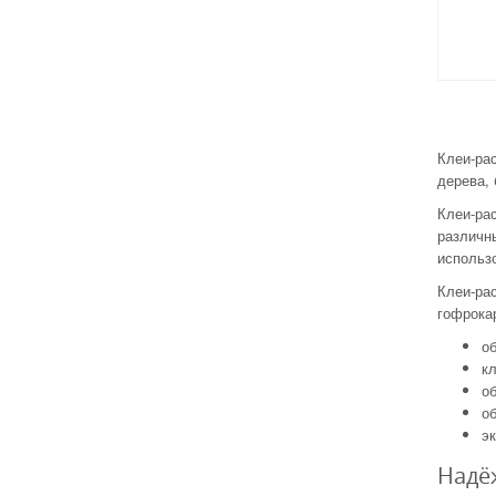
Клеи-ра
дерева, 
Клеи-ра
различны
использо
Клеи-рас
гофрокар
об
кл
о
о
э
Надё