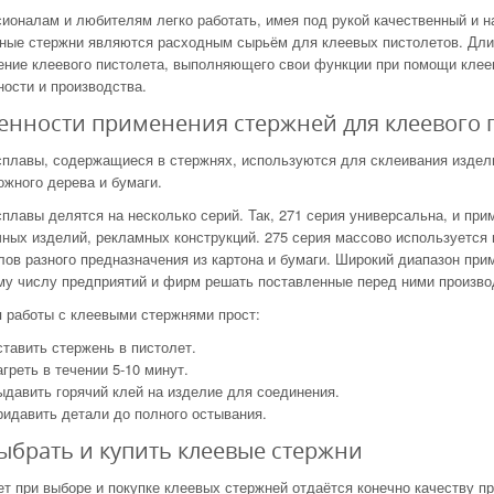
ионалам и любителям легко работать, имея под рукой качественный и 
ные стержни являются расходным сырьём для клеевых пистолетов. Длина
ние клеевого пистолета, выполняющего свои функции при помощи клеев
ости и производства.
енности применения стержней для клеевого 
плавы, содержащиеся в стержнях, используются для склеивания изделий
жного дерева и бумаги.
плавы делятся на несколько серий. Так, 271 серия универсальна, и при
ных изделий, рекламных конструкций. 275 серия массово используется 
ов разного предназначения из картона и бумаги. Широкий диапазон при
му числу предприятий и фирм решать поставленные перед ними произво
 работы с клеевыми стержнями прост:
тавить стержень в пистолет.
греть в течении 5-10 минут.
давить горячий клей на изделие для соединения.
идавить детали до полного остывания.
ыбрать и купить клеевые стержни
т при выборе и покупке клеевых стержней отдаётся конечно качеству п