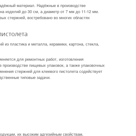
надёжный материал. Надёжные в производстве
 изделий до 30 см, а диаметр от 7 мм до 11-12 мм.
ых стержней, востребовано во многих областях
пистолета
 из пластика и металла, керамики, картона, стекла,
меняется для ремонтных работ, изготовления
в производстве пищевых упаковок, а также упаковочных
менения стержней для клеевого пистолета содействует
дственные типовые задачи.
родукции, их высоким адгезийным свойствам,