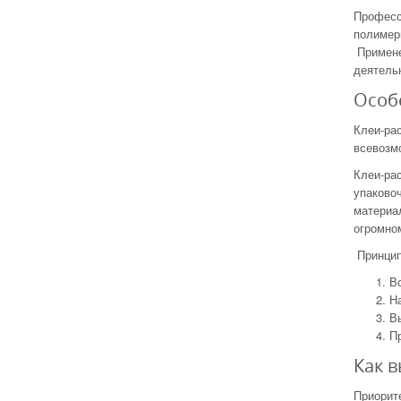
Професс
полимер
Примене
деятельн
Особ
Клеи-рас
всевозмо
Клеи-рас
упаковоч
материал
огромно
Принцип
Вс
На
Вы
Пр
Как в
Приорите