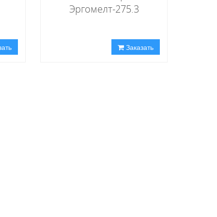
Эргомелт-275.3
зать
Заказать