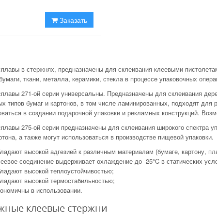
Заказать
сплавы в стержнях, предназначены для склеивания клеевыми пистолета
бумаги, ткани, металла, керамики, стекла в процессе упаковочных опера
сплавы 271-ой серии универсальны. Предназначены для склеивания дере
х типов бумаг и картонов, в том числе ламинированных, подходят для р
ваться в создании подарочной упаковки и рекламных конструкций. Возм
плавы 275-ой серии предназначены для склеивания широкого спектра уп
тона, а также могут использоваться в производстве пищевой упаковки.
ладают высокой адгезией к различным материалам (бумаге, картону, пла
еевое соединение выдерживает охлаждение до -25°C в статических усл
бладают высокой теплоустойчивостью;
бладают высокой термостабильностью;
кономичны в использовании.
жные клеевые стержни