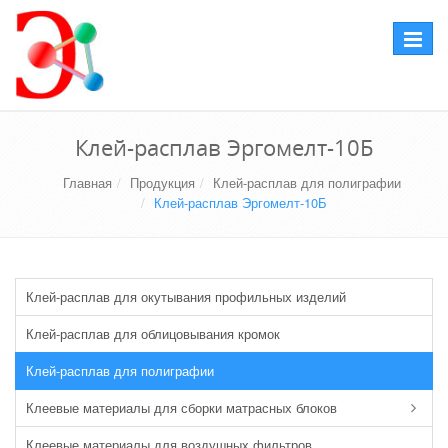
Перекл
навига
Клей-расплав Эргомелт-10Б
Главная
Продукция
Клей-расплав для полиграфии
Клей-расплав Эргомелт-10Б
Клей-расплав для окутывания профильных изделий
Клей-расплав для облицовывания кромок
Клей-расплав для полиграфии
Клеевые материалы для сборки матрасных блоков
Клеевые материалы для воздушных фильтров