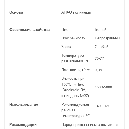
Основа
АПАО полимеры
Физические свойства
Цвет
Белый
Прозрачность
Непрозрачный
Запах
Слабый
Температура
75-77
размягчения, ºС
Плотность, г/см³
0,96
Вязкость при
150ºС, мПа·с
4500-5000
(Brookfield RV,
шпиндель №27)
Использование
Рекомендуемая
140 - 180
рабочая
температура, ºС
Рекомендации
Перед применением очистителя