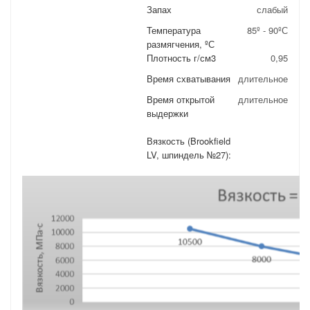
Запах
слабый
Температура
85º - 90ºС
размягчения, ºС
Плотность г/см3
0,95
Время схватывания
длительное
Время открытой
длительное
выдержки
Вязкость (Brookfield
LV, шпиндель №27):